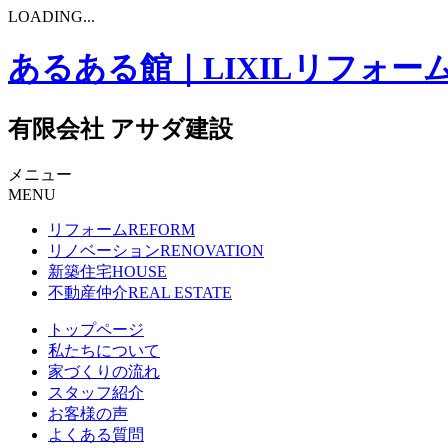
LOADING...
あるある館｜LIXILリフォー
有限会社 アサダ建設
メニュー
MENU
リフォーム
REFORM
リノベーション
RENOVATION
新築住宅
HOUSE
不動産仲介
REAL ESTATE
トップページ
私たちについて
家づくりの流れ
スタッフ紹介
お客様の声
よくある質問