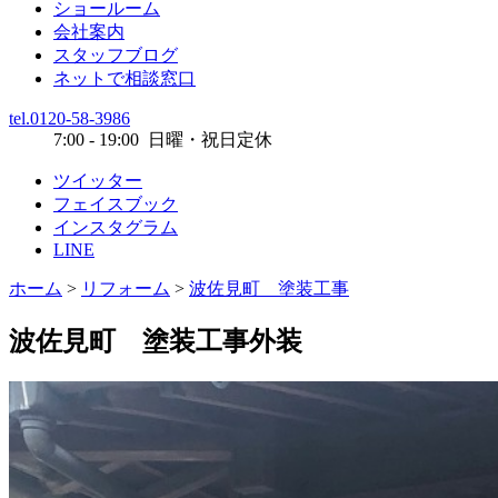
ショールーム
会社案内
スタッフブログ
ネットで相談窓口
tel.0120-58-3986
7:00 - 19:00 日曜・祝日定休
ツイッター
フェイスブック
インスタグラム
LINE
ホーム
>
リフォーム
>
波佐見町 塗装工事
波佐見町 塗装工事
外装