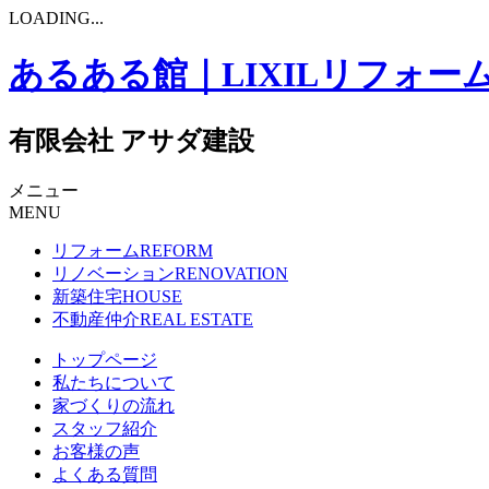
LOADING...
あるある館｜LIXILリフォー
有限会社 アサダ建設
メニュー
MENU
リフォーム
REFORM
リノベーション
RENOVATION
新築住宅
HOUSE
不動産仲介
REAL ESTATE
トップページ
私たちについて
家づくりの流れ
スタッフ紹介
お客様の声
よくある質問