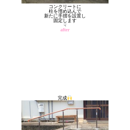
コンクリートに
柱を埋め込んで
新たに手摺を設置し
固定します
☟
after
完成