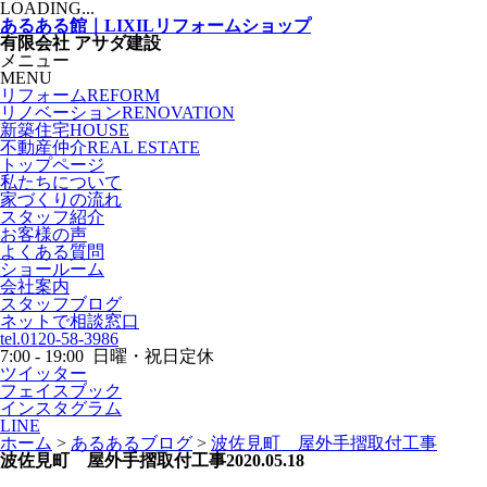
LOADING...
あるある館｜LIXILリフォームショップ
有限会社 アサダ建設
メニュー
MENU
リフォーム
REFORM
リノベーション
RENOVATION
新築住宅
HOUSE
不動産仲介
REAL ESTATE
トップページ
私たちについて
家づくりの流れ
スタッフ紹介
お客様の声
よくある質問
ショールーム
会社案内
スタッフブログ
ネットで相談窓口
tel.0120-58-3986
7:00 - 19:00 日曜・祝日定休
ツイッター
フェイスブック
インスタグラム
LINE
ホーム
>
あるあるブログ
>
波佐見町 屋外手摺取付工事
波佐見町 屋外手摺取付工事
2020.05.18